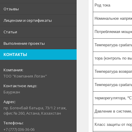
Род тока
Отзывы
Номинальное напряж
Лицензии и сертификаты
Статьи
Потребляемая мощно
Выполнение проекты
Температура срабат
КОНТАКТЫ
тора (контроль по в
Температура возврат
ТОО "Компания Логан"
Температура срабат
Бауржан
терморегулятора, ºС
пр. Богенбай батыра, 73/1 2 этаж,
Давление в системе
офис № 260, Астана, Казахстан
Класс защиты от по
+7 (777) 036-36-06