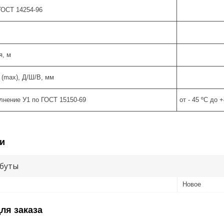
ГОСТ 14254-96
я, м
 (max), Д/Ш/В, мм
лнение У1 по ГОСТ 15150-69
от - 45 ºС до 
и
буты
Новое
ля заказа