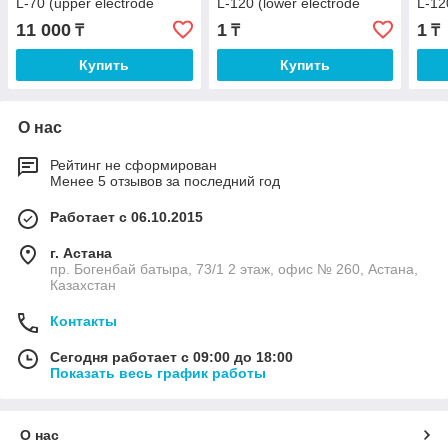
L-70 (upper electrode
L-120 (lower electrode
L-12
holder)
holder)
hold
11 000
1
1
₸
₸
₸
Купить
Купить
О нас
Рейтинг не сформирован
Менее 5 отзывов за последний год
Работает с 06.10.2015
г. Астана
пр. Богенбай батыра, 73/1 2 этаж, офис № 260, Астана,
Казахстан
Контакты
Сегодня работает с 09:00 до 18:00
Показать весь график работы
О нас