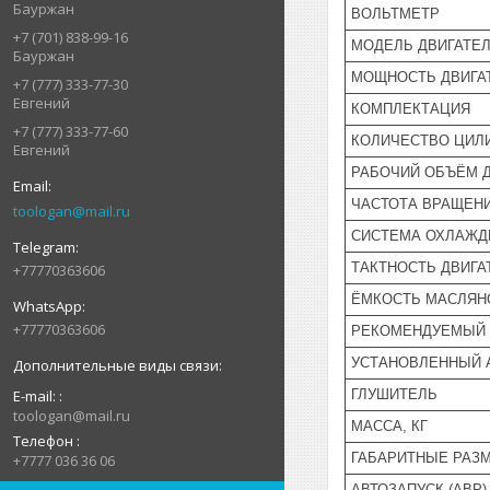
Бауржан
ВОЛЬТМЕТР
+7 (701) 838-99-16
МОДЕЛЬ ДВИГАТЕ
Бауржан
МОЩНОСТЬ ДВИГАТЕ
+7 (777) 333-77-30
Евгений
КОМПЛЕКТАЦИЯ
+7 (777) 333-77-60
КОЛИЧЕСТВО ЦИЛ
Евгений
РАБОЧИЙ ОБЪЁМ Д
ЧАСТОТА ВРАЩЕНИ
toologan@mail.ru
СИСТЕМА ОХЛАЖД
ТАКТНОСТЬ ДВИГА
+77770363606
ЁМКОСТЬ МАСЛЯНО
+77770363606
РЕКОМЕНДУЕМЫЙ 
УСТАНОВЛЕННЫЙ А
E-mail:
ГЛУШИТЕЛЬ
toologan@mail.ru
МАССА, КГ
Телефон
ГАБАРИТНЫЕ РАЗМ
+7777 036 36 06
АВТОЗАПУСК (АВР)