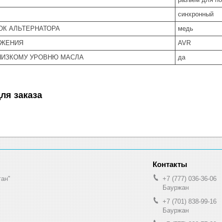
синхронный
ОК АЛЬТЕРНАТОРА
медь
ЯЖЕНИЯ
AVR
НИЗКОМУ УРОВНЮ МАСЛА
да
ля заказа
ган"
+7 (777) 036-36-06
Бауржан
+7 (701) 838-99-16
Бауржан