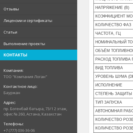
НАПРЯЖЕНИЕ (В)
Отзывы
КОЭФФИЦИЕНТ М
Лицензии и сертификаты
КОЛИЧЕСТВО ФАЗ
Статьи
ЧАСТОТА, ГЦ
НОМИНАЛЬНЫЙ ТОК
Выполнение проекты
ОБЪЁМ ТОПЛИВНОГ
КОНТАКТЫ
РАСХОД ТОПЛИВА 
ВИД ТОПЛИВА
ТОО "Компания Логан"
УРОВЕНЬ ШУМА (D
ИСПОЛНЕНИЕ
Бауржан
СТЕПЕНЬ ЗАЩИТЫ
ТИП ЗАПУСКА
пр. Богенбай батыра, 73/1 2 этаж,
АВТОНОМНАЯ РАБО
офис № 260, Астана, Казахстан
КОЛИЧЕСТВО РОЗЕ
КОЛИЧЕСТВО РОЗЕ
+7 (777) 036-36-06