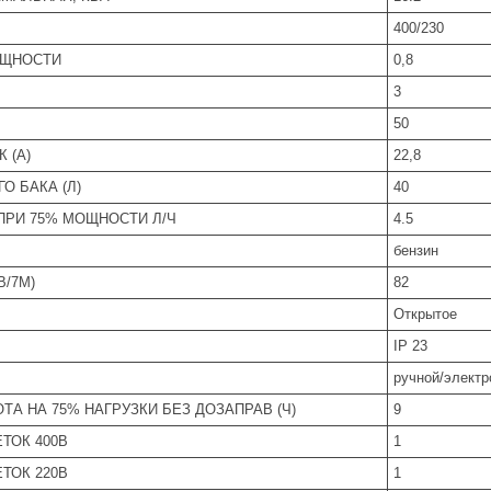
400/230
ОЩНОСТИ
0,8
3
50
 (А)
22,8
О БАКА (Л)
40
ПРИ 75% МОЩНОСТИ Л/Ч
4.5
бензин
B/7М)
82
Открытое
IP 23
ручной/электр
ТА НА 75% НАГРУЗКИ БЕЗ ДОЗАПРАВ (Ч)
9
ТОК 400В
1
ТОК 220В
1