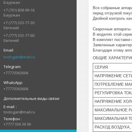
Бауржан
Все собранные аппар
+7 (701) 838-99-16
перед отгрузкой пок
Бауржан
Двойной контроль ка
+7 (777) 333-77-30
Евгений
Сварочные аппараты 
В моделях этой сери
+7 (777) 333-77-60
В комплект поставки
Евгений
Заявленные характер
Благодаря этому апп
toologan@mail.ru
ОБЩИЕ ХАРАКТЕРИ
СЕРИЯ
+77770363606
НАПРЯЖЕНИЕ СЕТ
ПОТРЕБЛЕНИЕ МА
+77770363606
РЕГУЛИРОВКА ТОКА
НАПРЯЖЕНИЕ ХОЛО
E-mail:
МАКСИМАЛЬНОЕ Р
toologan@mail.ru
Телефон
МАКСИМАЛЬНАЯ Т
+7777 036 36 06
РАСХОД ВОЗДУХА,