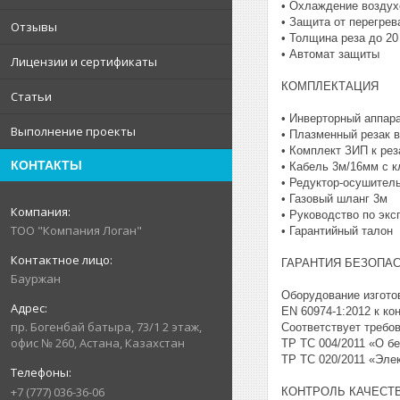
• Охлаждение воздух
• Защита от перегрев
Отзывы
• Толщина реза до 2
• Автомат защиты
Лицензии и сертификаты
КОМПЛЕКТАЦИЯ
Статьи
• Инверторный аппар
Выполнение проекты
• Плазменный резак в
• Комплект ЗИП к рез
КОНТАКТЫ
• Кабель 3м/16мм с 
• Редуктор-осушител
• Газовый шланг 3м
• Руководство по экс
ТОО "Компания Логан"
• Гарантийный талон
ГАРАНТИЯ БЕЗОПА
Бауржан
Оборудование изгото
EN 60974-1:2012 к ко
пр. Богенбай батыра, 73/1 2 этаж,
Соответствует требо
офис № 260, Астана, Казахстан
ТР ТС 004/2011 «О бе
ТР ТС 020/2011 «Эле
+7 (777) 036-36-06
КОНТРОЛЬ КАЧЕСТ