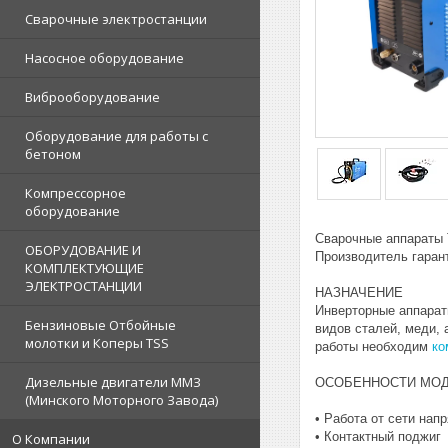
Сварочные электростанции
Насосное оборудование
Виброоборудование
Оборудование для работы с
бетоном
Компрессорное
оборудование
Сварочные аппараты 
ОБОРУДОВАНИЕ И
Производитель гаран
КОМПЛЕКТУЮЩИЕ
ЭЛЕКТРОСТАНЦИИ
НАЗНАЧЕНИЕ
Инверторные аппарат
Бензиновые Отбойные
видов сталей, меди, 
молотки и Коперы TSS
работы необходим
ко
Дизельные двигатели ММЗ
ОСОБЕННОСТИ МО
(Минского Моторного Завода)
• Работа от сети нап
• Контактный поджиг
О Компании