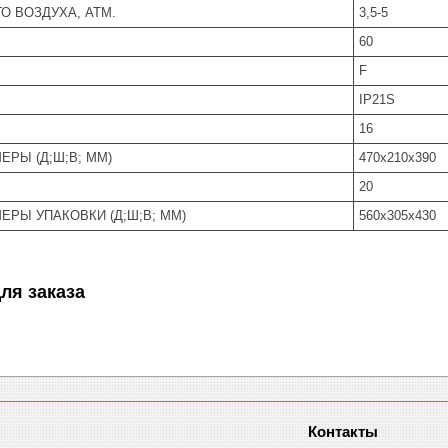
О ВОЗДУХА, АТМ.
3,5-5
60
F
IP21S
16
ЕРЫ (Д;Ш;В; ММ)
470х210х390
20
ЕРЫ УПАКОВКИ (Д;Ш;В; ММ)
560х305х430
ля заказа