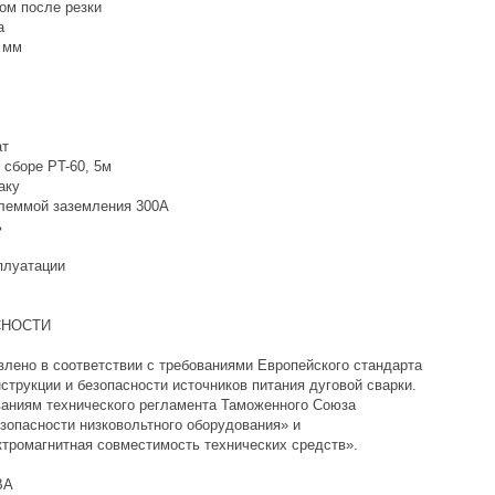
ом после резки
а
0 мм
ат
 сборе PT-60, 5м
аку
клеммой заземления 300А
ь
плуатации
СНОСТИ
влено в соответствии с требованиями Европейского стандарта
нструкции и безопасности источников питания дуговой сварки.
ваниям технического регламента Таможенного Союза
зопасности низковольтного оборудования» и
ктромагнитная совместимость технических средств».
ВА