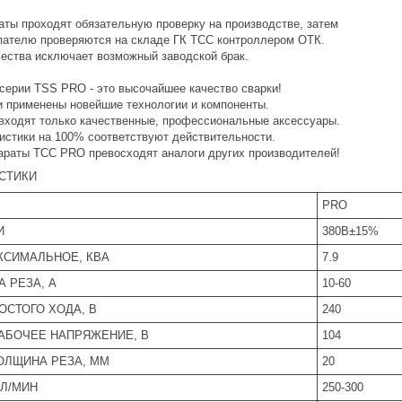
аты проходят обязательную проверку на производстве, затем
упателю проверяются на складе ГК ТСС контроллером ОТК.
чества исключает возможный заводской брак.
серии TSS PRO - это высочайшее качество сварки!
и применены новейшие технологии и компоненты.
 входят только качественные, профессиональные аксессуары.
истики на 100% соответствуют действительности.
араты ТСС PRO превосходят аналоги других производителей!
СТИКИ
PRO
И
380В±15%
КСИМАЛЬНОЕ, КВА
7.9
 РЕЗА, А
10-60
СТОГО ХОДА, В
240
АБОЧЕЕ НАПРЯЖЕНИЕ, В
104
ОЛЩИНА РЕЗА, ММ
20
 Л/МИН
250-300