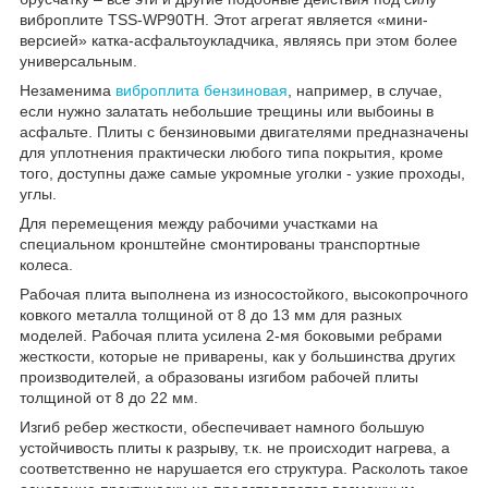
виброплите TSS-WP90TH. Этот агрегат является «мини-
версией» катка-асфальтоукладчика, являясь при этом более
универсальным.
Незаменима
виброплита бензиновая
, например, в случае,
если нужно залатать небольшие трещины или выбоины в
асфальте. Плиты с бензиновыми двигателями предназначены
для уплотнения практически любого типа покрытия, кроме
того, доступны даже самые укромные уголки - узкие проходы,
углы.
Для перемещения между рабочими участками на
специальном кронштейне смонтированы транспортные
колеса.
Рабочая плита выполнена из износостойкого, высокопрочного
ковкого металла толщиной от 8 до 13 мм для разных
моделей. Рабочая плита усилена 2-мя боковыми ребрами
жесткости, которые не приварены, как у большинства других
производителей, а образованы изгибом рабочей плиты
толщиной от 8 до 22 мм.
Изгиб ребер жесткости, обеспечивает намного большую
устойчивость плиты к разрыву, т.к. не происходит нагрева, а
соответственно не нарушается его структура. Расколоть такое