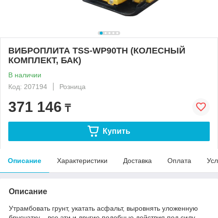
ВИБРОПЛИТА TSS-WP90TH (КОЛЕСНЫЙ
КОМПЛЕКТ, БАК)
В наличии
Код: 207194
Розница
371 146
₸
Купить
Описание
Характеристики
Доставка
Оплата
Усл
Описание
Утрамбовать грунт, укатать асфальт, выровнять уложенную
брусчатку – все эти и другие подобные действия под силу