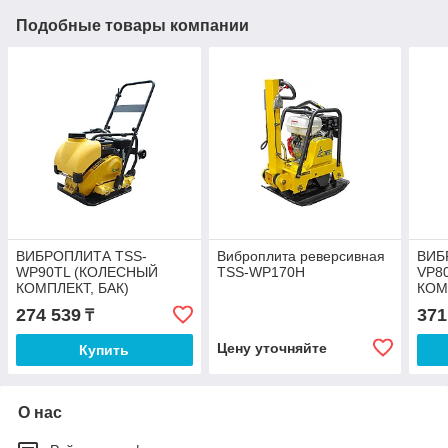
Подобные товары компании
ВИБРОПЛИТА TSS-
Виброплита реверсивная
ВИБ
WP90TL (КОЛЕСНЫЙ
TSS-WP170H
VP8
КОМПЛЕКТ, БАК)
КОМ
274 539
371
₸
Цену уточняйте
Купить
О нас