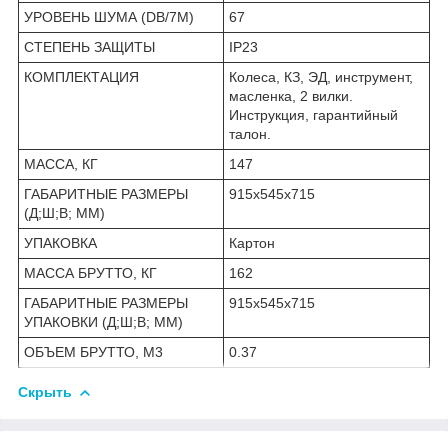
УРОВЕНЬ ШУМА (DB/7М)
67
СТЕПЕНЬ ЗАЩИТЫ
IP23
КОМПЛЕКТАЦИЯ
Колеса, КЗ, ЭД, инструмент,
масленка, 2 вилки.
Инструкция, гарантийный
талон.
МАССА, КГ
147
ГАБАРИТНЫЕ РАЗМЕРЫ
915х545х715
(Д;Ш;В; ММ)
УПАКОВКА
Картон
МАССА БРУТТО, КГ
162
ГАБАРИТНЫЕ РАЗМЕРЫ
915х545х715
УПАКОВКИ (Д;Ш;В; ММ)
ОБЪЕМ БРУТТО, М3
0.37
Скрыть