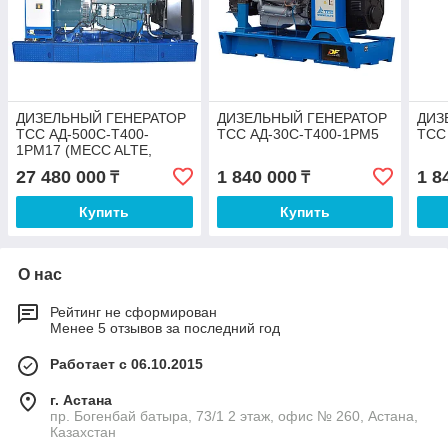
ДИЗЕЛЬНЫЙ ГЕНЕРАТОР
ДИЗЕЛЬНЫЙ ГЕНЕРАТОР
ДИЗ
ТСС АД-500С-Т400-
ТСС АД-30С-Т400-1РМ5
ТСС
1РМ17 (MECC ALTE,
P222FE)
27 480 000
1 840 000
1 8
₸
₸
Купить
Купить
О нас
Рейтинг не сформирован
Менее 5 отзывов за последний год
Работает с 06.10.2015
г. Астана
пр. Богенбай батыра, 73/1 2 этаж, офис № 260, Астана,
Казахстан