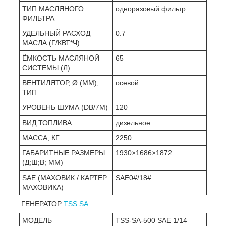
ТИП МАСЛЯНОГО
одноразовый фильтр
ФИЛЬТРА
УДЕЛЬНЫЙ РАСХОД
0.7
МАСЛА (Г/КВТ*Ч)
ЁМКОСТЬ МАСЛЯНОЙ
65
СИСТЕМЫ (Л)
ВЕНТИЛЯТОР, Ø (ММ),
осевой
ТИП
УРОВЕНЬ ШУМА (DB/7М)
120
ВИД ТОПЛИВА
дизельное
МАССА, КГ
2250
ГАБАРИТНЫЕ РАЗМЕРЫ
1930×1686×1872
(Д;Ш;В; ММ)
SAE (МАХОВИК / КАРТЕР
SAE0#/18#
МАХОВИКА)
ГЕНЕРАТОР
TSS SA
МОДЕЛЬ
TSS-SA-500 SAE 1/14