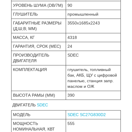
УРОВЕНЬ ШУМА (DB/7М)
90
ГЛУШИТЕЛЬ
промышленный
ГАБАРИТНЫЕ РАЗМЕРЫ
3550х1685х2243
(Д;Ш;В; ММ)
МАССА, КГ
4318
ГАРАНТИЯ, СРОК (МЕС)
24
ПРОИЗВОДИТЕЛЬ
SDEC
ДВИГАТЕЛЯ
КОМПЛЕКТАЦИЯ
глушитель, топливный
бак, АКБ, ЩУ с цифровой
панелью, станция запр.
маслом и ОЖ
ВЫСОТА РАМЫ (ММ)
390
ДВИГАТЕЛЬ
SDEC
МОДЕЛЬ
SDEC SC27G830D2
МОЩНОСТЬ
555
НОМИНАЛЬНАЯ, КВТ