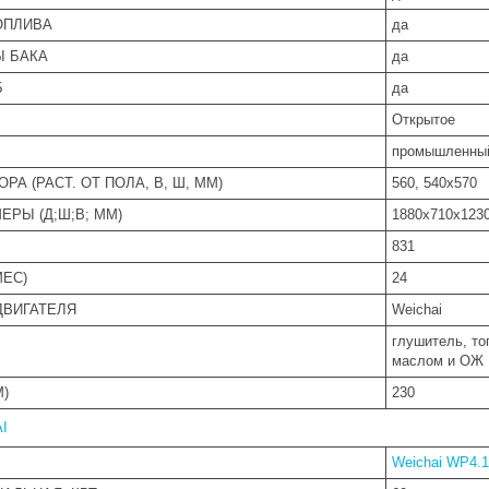
ОПЛИВА
да
Ы БАКА
да
Б
да
Открытое
промышленны
РА (РАСТ. ОТ ПОЛА, В, Ш, ММ)
560, 540х570
ЕРЫ (Д;Ш;В; ММ)
1880x710x123
831
МЕС)
24
ДВИГАТЕЛЯ
Weichai
глушитель, то
маслом и ОЖ
)
230
I
Weichai WP4.