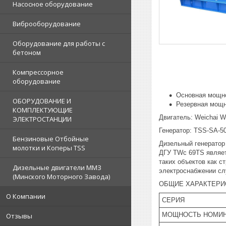
Насосное оборудование
Виброоборудование
Оборудование для работы с
бетоном
Компрессорное
оборудование
Основная мощно
ОБОРУДОВАНИЕ И
Резервная мощн
КОМПЛЕКТУЮЩИЕ
Двигатель: Weichai 
ЭЛЕКТРОСТАНЦИИ
Генератор: TSS-SA-5
Бензиновые Отбойные
Дизельный генератор
молотки и Коперы TSS
ДГУ TWc 69TS являет
таких объектов как с
Дизельные двигатели ММЗ
электроснабжении слу
(Минского Моторного Завода)
ОБЩИЕ ХАРАКТЕРИ
О Компании
СЕРИЯ
МОЩНОСТЬ НОМИН
Отзывы