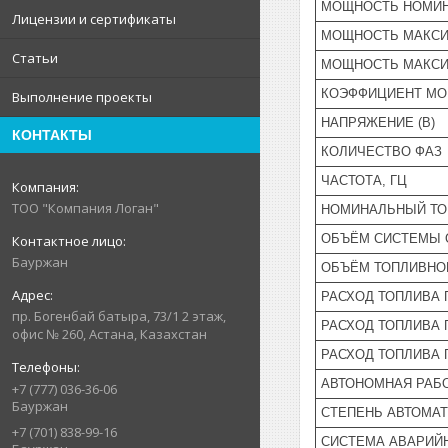
МОЩНОСТЬ НОМИН
Лицензии и сертификаты
МОЩНОСТЬ МАКСИ
Статьи
МОЩНОСТЬ МАКСИ
КОЭФФИЦИЕНТ М
Выполнение проекты
НАПРЯЖЕНИЕ (В)
КОНТАКТЫ
КОЛИЧЕСТВО ФАЗ
ЧАСТОТА, ГЦ
ТОО "Компания Логан"
НОМИНАЛЬНЫЙ ТОК
ОБЪЁМ СИСТЕМЫ 
Бауржан
ОБЪЁМ ТОПЛИВНОГ
РАСХОД ТОПЛИВА 
пр. Богенбай батыра, 73/1 2 этаж,
РАСХОД ТОПЛИВА 
офис № 260, Астана, Казахстан
РАСХОД ТОПЛИВА 
АВТОНОМНАЯ РАБО
+7 (777) 036-36-06
Бауржан
СТЕПЕНЬ АВТОМА
+7 (701) 838-99-16
СИСТЕМА АВАРИЙ