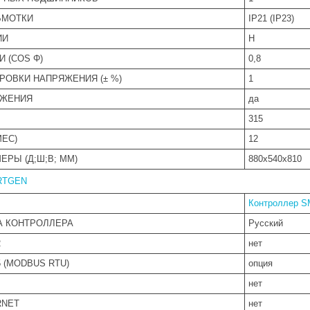
БМОТКИ
IP21 (IP23)
ИИ
Н
 (COS Φ)
0,8
РОВКИ НАПРЯЖЕНИЯ (± %)
1
ЯЖЕНИЯ
да
315
МЕС)
12
ЕРЫ (Д;Ш;В; ММ)
880x540x810
RTGEN
Контроллер 
А КОНТРОЛЛЕРА
Русский
2
нет
 (MODBUS RTU)
опция
нет
RNET
нет