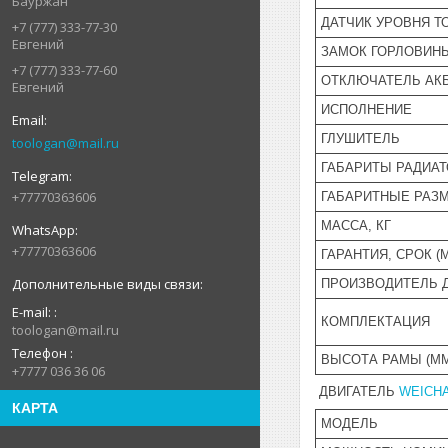
Бауржан
ДАТЧИК УРОВНЯ Т
+7 (777) 333-77-30
Евгений
ЗАМОК ГОРЛОВИН
+7 (777) 333-77-60
ОТКЛЮЧАТЕЛЬ АК
Евгений
ИСПОЛНЕНИЕ
ГЛУШИТЕЛЬ
toologan@mail.ru
ГАБАРИТЫ РАДИАТО
+77770363606
ГАБАРИТНЫЕ РАЗМ
МАССА, КГ
+77770363606
ГАРАНТИЯ, СРОК (
ПРОИЗВОДИТЕЛЬ 
E-mail:
КОМПЛЕКТАЦИЯ
toologan@mail.ru
Телефон
ВЫСОТА РАМЫ (ММ
+7777 036 36 06
ДВИГАТЕЛЬ
WEICHA
КАРТА
МОДЕЛЬ