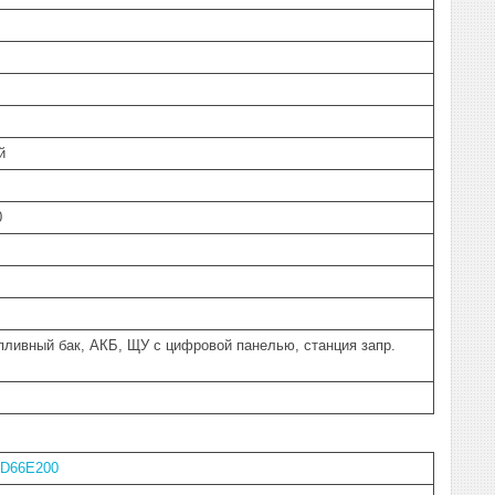
й
0
пливный бак, АКБ, ЩУ с цифровой панелью, станция запр.
1D66E200