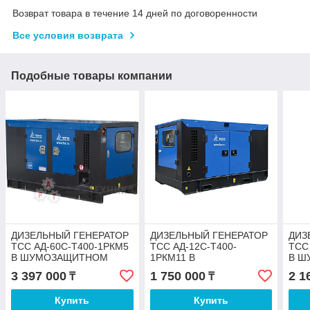
Возврат товара в течение 14 дней по договоренности
Все условия возврата
Подобные товары компании
ДИЗЕЛЬНЫЙ ГЕНЕРАТОР
ДИЗЕЛЬНЫЙ ГЕНЕРАТОР
ДИЗ
ТСС АД-60С-Т400-1РКМ5
ТСС АД-12С-Т400-
ТСС
В ШУМОЗАЩИТНОМ
1РКМ11 В
В Ш
КОЖУХЕ
ШУМОЗАЩИТНОМ
КОЖ
3 397 000
1 750 000
2 1
₸
₸
КОЖУХЕ
Купить
Купить