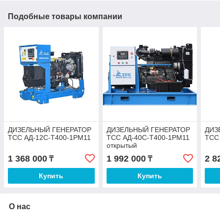
Подобные товары компании
ДИЗЕЛЬНЫЙ ГЕНЕРАТОР
ДИЗЕЛЬНЫЙ ГЕНЕРАТОР
ДИЗ
ТСС АД-12С-Т400-1РМ11
ТСС АД-40С-Т400-1РМ11
ТСС
открытый
1 368 000
1 992 000
2 8
₸
₸
Купить
Купить
О нас