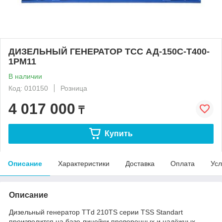
ДИЗЕЛЬНЫЙ ГЕНЕРАТОР ТСС АД-150С-Т400-
1РМ11
В наличии
Код: 010150
Розница
4 017 000
₸
Купить
Описание
Характеристики
Доставка
Оплата
Усл
Описание
Дизельный генератор TTd 210TS серии TSS Standart
производится на базе линейки проверенных и надёжных