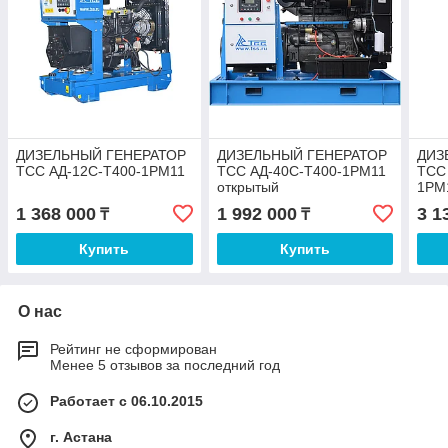
ДИЗЕЛЬНЫЙ ГЕНЕРАТОР
ДИЗЕЛЬНЫЙ ГЕНЕРАТОР
ДИЗ
ТСС АД-12С-Т400-1РМ11
ТСС АД-40С-Т400-1РМ11
ТСС
открытый
1РМ
1 368 000
1 992 000
3 1
₸
₸
Купить
Купить
О нас
Рейтинг не сформирован
Менее 5 отзывов за последний год
Работает с 06.10.2015
г. Астана