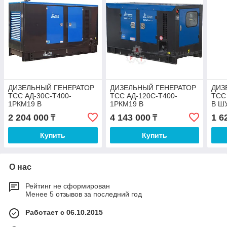
ДИЗЕЛЬНЫЙ ГЕНЕРАТОР
ДИЗЕЛЬНЫЙ ГЕНЕРАТОР
ДИЗ
ТСС АД-30С-Т400-
ТСС АД-120С-Т400-
ТСС
1РКМ19 В
1РКМ19 В
В Ш
ШУМОЗАЩИТНОМ
ШУМОЗАЩИТНОМ
КОЖ
2 204 000
4 143 000
1 6
₸
₸
КОЖУХЕ
КОЖУХЕ
Купить
Купить
О нас
Рейтинг не сформирован
Менее 5 отзывов за последний год
Работает с 06.10.2015