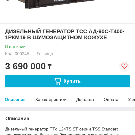
ДИЗЕЛЬНЫЙ ГЕНЕРАТОР ТСС АД-90С-Т400-
1РКМ19 В ШУМОЗАЩИТНОМ КОЖУХЕ
В наличии
Код: 000245
Розница
3 690 000
₸
Купить
Описание
Характеристики
Доставка
Оплата
Усл
Описание
Дизельный генератор TTd 124TS ST серии TSS Standart
производится на базе линейки проверенных и надёжных