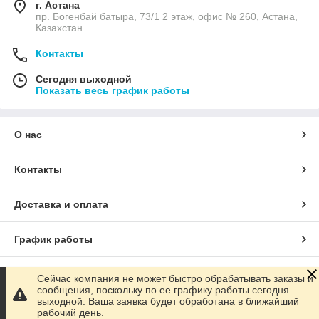
г. Астана
пр. Богенбай батыра, 73/1 2 этаж, офис № 260, Астана,
Казахстан
Контакты
Сегодня выходной
Показать весь график работы
О нас
Контакты
Доставка и оплата
График работы
Полная версия сайта
Сейчас компания не может быстро обрабатывать заказы и
сообщения, поскольку по ее графику работы сегодня
выходной. Ваша заявка будет обработана в ближайший
Сайт создан на маркетплейсе
Satu.kz
рабочий день.