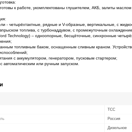
готовка:
готовы к работе, укомплектованы глушителем, АКБ, залиты масло
ия:
ели - четырёхтактные, рядные и V-образные, вертикальные, с жидк
прыском топлива, с турбонаддувом, с промежуточным охлаждение
ford Technology) – одноопорные, бесщёточные, синхронные четыр
жения;
ованным топливным баком, оснащенным сливным краном. Устройств
испособлений;
итания с аккумулятором, генератором, пусковым стартером;
с автоматическим или ручным запуском.
и
ТСС
ель
Россия
Дизельное