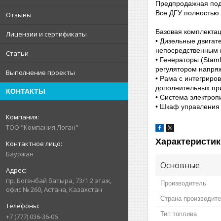
Предпродажная под
Все ДГУ полностью 
Отзывы
Базовая комплектац
Лицензии и сертификаты
• Дизельные двигат
непосредственным в
Статьи
• Генераторы (Stam
регулятором напря
Выполнение проекты
• Рама с интегрир
дополнительных пр
КОНТАКТЫ
• Система электроп
• Шкаф управления 
ТОО "Компания Логан"
Характеристик
Бауржан
Основные
пр. Богенбай батыра, 73/1 2 этаж,
Производитель
офис № 260, Астана, Казахстан
Страна производит
Тип топлива
+7 (777) 036-36-06