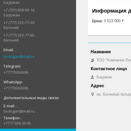
Бауржан
+7 (701) 838-99-16
Информация д
Бауржан
Цена:
3 523 000 ₸
+7 (777) 333-77-30
Евгений
+7 (777) 333-77-60
Евгений
toologan@mail.ru
ТОО "Компания Ло
+77770363606
Бауржан
+77770363606
пр. Богенбай батыр
E-mail:
toologan@mail.ru
Телефон
+7777 036 36 06