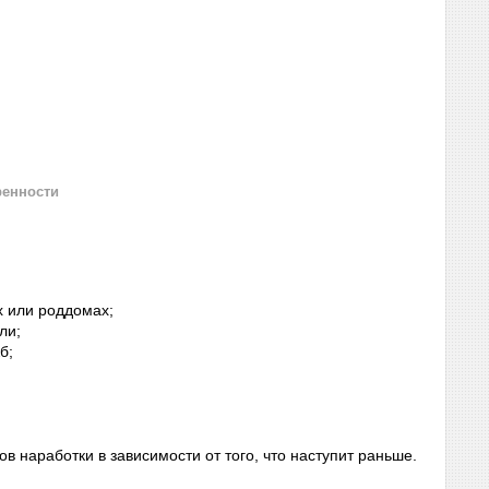
ренности
х или роддомах;
ли;
б;
в наработки в зависимости от того, что наступит раньше.