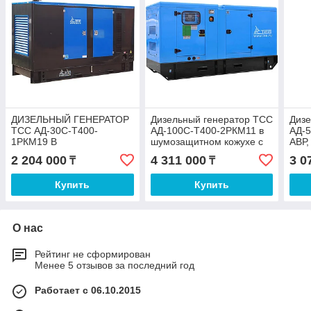
ДИЗЕЛЬНЫЙ ГЕНЕРАТОР
Дизельный генератор ТСС
Дизе
ТСС АД-30С-Т400-
АД-100С-Т400-2РКМ11 в
АД-5
1РКМ19 В
шумозащитном кожухе с
АВР
ШУМОЗАЩИТНОМ
АВР
2 204 000
4 311 000
3 0
₸
₸
КОЖУХЕ
Купить
Купить
О нас
Рейтинг не сформирован
Менее 5 отзывов за последний год
Работает с 06.10.2015