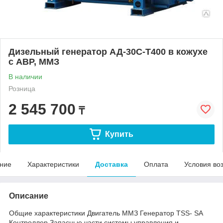
Дизельный генератор АД-30С-Т400 в кожухе
с АВР, ММЗ
В наличии
Розница
2 545 700
₸
Купить
ние
Характеристики
Доставка
Оплата
Условия во
Описание
Общие характеристики Двигатель ММЗ Генератор TSS- SA
Контроллер Запасные части системы управления и