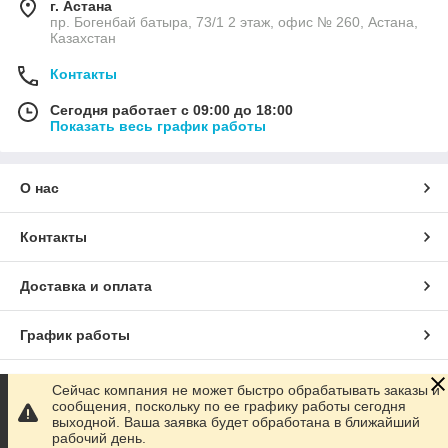
г. Астана
пр. Богенбай батыра, 73/1 2 этаж, офис № 260, Астана,
Казахстан
Контакты
Сегодня работает с 09:00 до 18:00
Показать весь график работы
О нас
Контакты
Доставка и оплата
График работы
Полная версия сайта
Сейчас компания не может быстро обрабатывать заказы и
сообщения, поскольку по ее графику работы сегодня
выходной. Ваша заявка будет обработана в ближайший
Сайт создан на маркетплейсе
Satu.kz
рабочий день.