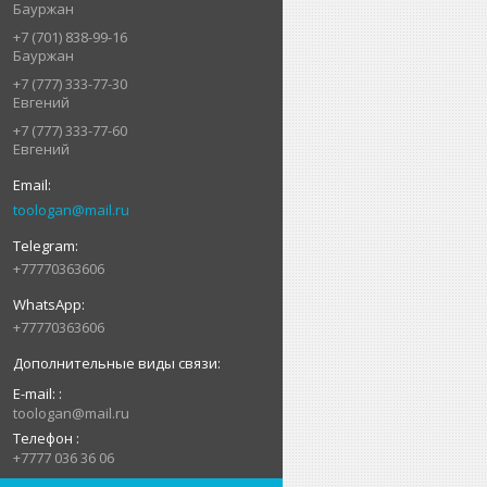
Бауржан
+7 (701) 838-99-16
Бауржан
+7 (777) 333-77-30
Евгений
+7 (777) 333-77-60
Евгений
toologan@mail.ru
+77770363606
+77770363606
E-mail:
toologan@mail.ru
Телефон
+7777 036 36 06