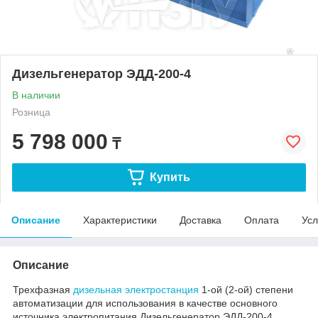
Дизельгенератор ЭДД-200-4
В наличии
Розница
5 798 000
₸
Купить
Описание
Характеристики
Доставка
Оплата
Усл
Описание
Трехфазная
дизельная электростанция
1-ой (2-ой) степени
автоматизации для использования в качестве основного
источника электропитания Дизельгенератор ЭДД-200-4