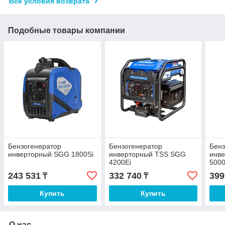
Все условия возврата
Подобные товары компании
Бензогенератор
Бензогенератор
Бенз
инверторный SGG 1800Si
инверторный TSS SGG
инв
4200Ei
5000
243 531
332 740
399
₸
₸
Купить
Купить
О нас