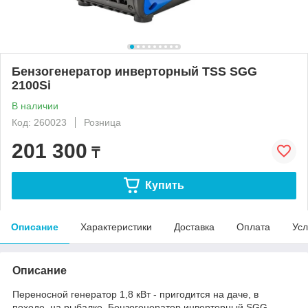
Бензогенератор инверторный TSS SGG
2100Si
В наличии
Код: 260023
Розница
201 300
₸
Купить
Описание
Характеристики
Доставка
Оплата
Усл
Описание
Переносной генератор 1,8 кВт - пригодится на даче, в
походе, на рыбалке. Бензогенератор инверторный SGG