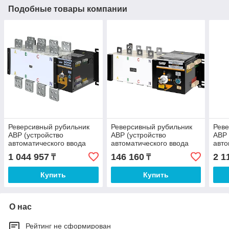
Подобные товары компании
Реверсивный рубильник
Реверсивный рубильник
Реве
АВР (устройство
АВР (устройство
АВР 
автоматического ввода
автоматического ввода
авто
резерва) SHIQ5-1600A 4P
резерва) SHIQ5-250A 4P
резе
1 044 957
146 160
2 1
₸
₸
Купить
Купить
О нас
Рейтинг не сформирован