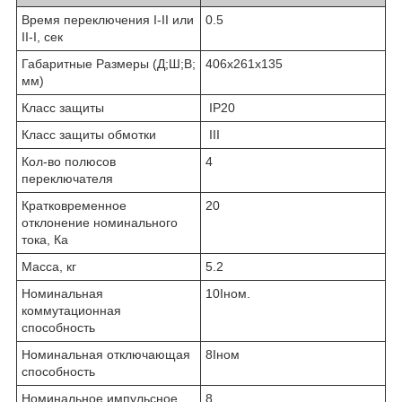
Время переключения I-II или
0.5
II-I, сек
Габаритные Размеры (Д;Ш;В;
406х261х135
мм)
Класс защиты
IP20
Класс защиты обмотки
III
Кол-во полюсов
4
переключателя
Кратковременное
20
отклонение номинального
тока, Кa
Масса, кг
5.2
Номинальная
10Iном.
коммутационная
способность
Номинальная отключающая
8Iном
способность
Номинальное импульсное
8