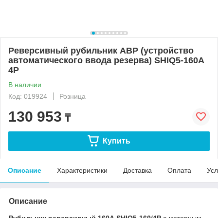
Реверсивный рубильник АВР (устройство
автоматического ввода резерва) SHIQ5-160A
4P
В наличии
Код: 019924
Розница
130 953
₸
Купить
Описание
Характеристики
Доставка
Оплата
Усл
Описание
Рубильник реверсивный 160А SHIQ5-160/4P
с моторным