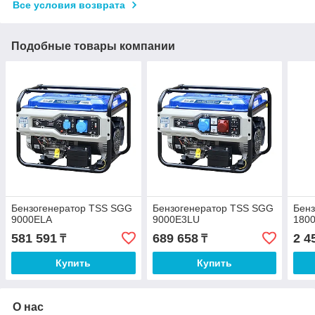
Все условия возврата
Подобные товары компании
Бензогенератор TSS SGG
Бензогенератор TSS SGG
Бен
9000ELA
9000E3LU
180
581 591
689 658
2 4
₸
₸
Купить
Купить
О нас