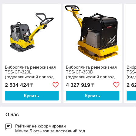
Виброплита реверсивная
Виброплита реверсивная
Вибр
TSS-CP-320L
TSS-CP-350D
TSS
(гидравлический привод,
(гидравлический привод,
(гид
электростарт, АКБ)
электростарт, АКБ)
элек
2 534 424
4 327 919
2 6
₸
₸
Купить
Купить
О нас
Рейтинг не сформирован
Менее 5 отзывов за последний год