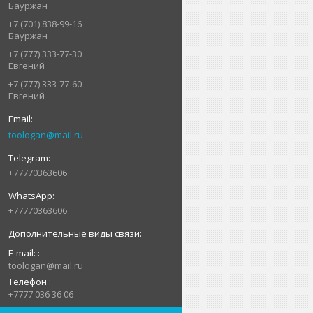
Бауржан
+7 (701) 838-99-16
Бауржан
+7 (777) 333-77-30
Евгений
+7 (777) 333-77-60
Евгений
toologan@mail.ru
+77770363606
+77770363606
E-mail:
toologan@mail.ru
Телефон
+7777 036 36 06