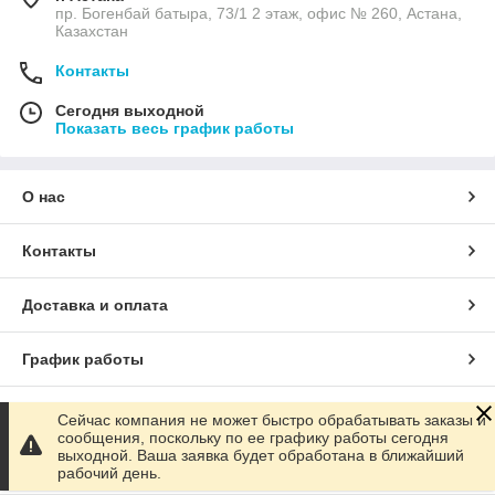
пр. Богенбай батыра, 73/1 2 этаж, офис № 260, Астана,
Казахстан
Контакты
Сегодня выходной
Показать весь график работы
О нас
Контакты
Доставка и оплата
График работы
Полная версия сайта
Сейчас компания не может быстро обрабатывать заказы и
сообщения, поскольку по ее графику работы сегодня
выходной. Ваша заявка будет обработана в ближайший
Сайт создан на маркетплейсе
Satu.kz
рабочий день.