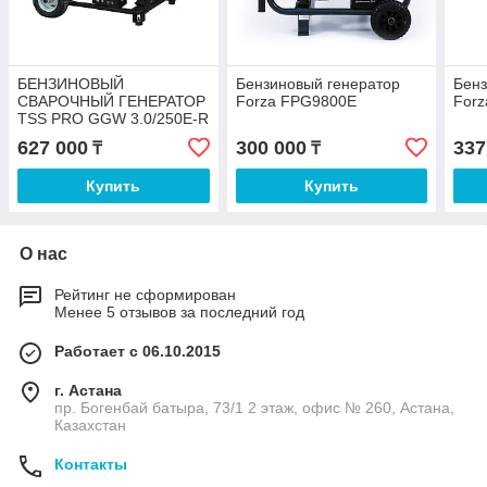
БЕНЗИНОВЫЙ
Бензиновый генератор
Бенз
СВАРОЧНЫЙ ГЕНЕРАТОР
Forza FPG9800Е
For
TSS PRO GGW 3.0/250E-R
627 000
300 000
337
₸
₸
Купить
Купить
О нас
Рейтинг не сформирован
Менее 5 отзывов за последний год
Работает с 06.10.2015
г. Астана
пр. Богенбай батыра, 73/1 2 этаж, офис № 260, Астана,
Казахстан
Контакты