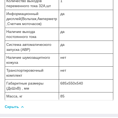
Количество выходов
1
переменного тока 32А,шт
Информационный
да
дисплей(Вольтаж,Амперметр
,Счетчик моточасов)
Наличие выхода
да
постоянного тока
Система автоматического
да
запуска (АВР)
Наличие шумозащитного
нет
кожуха
Транспортировочный
нет
комплект
Габаритные размеры
685х550х540
(ДхШхВ) , мм
Масса, кг
85
Скрыть